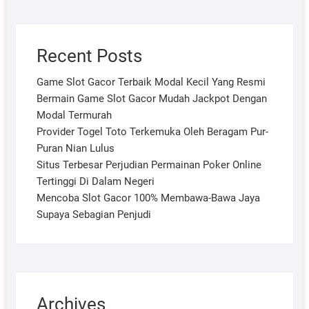
Recent Posts
Game Slot Gacor Terbaik Modal Kecil Yang Resmi
Bermain Game Slot Gacor Mudah Jackpot Dengan
Modal Termurah
Provider Togel Toto Terkemuka Oleh Beragam Pur-
Puran Nian Lulus
Situs Terbesar Perjudian Permainan Poker Online
Tertinggi Di Dalam Negeri
Mencoba Slot Gacor 100% Membawa-Bawa Jaya
Supaya Sebagian Penjudi
Archives