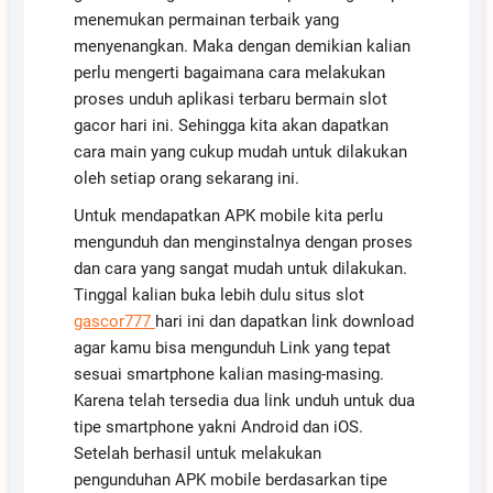
menemukan permainan terbaik yang
menyenangkan. Maka dengan demikian kalian
perlu mengerti bagaimana cara melakukan
proses unduh aplikasi terbaru bermain slot
gacor hari ini. Sehingga kita akan dapatkan
cara main yang cukup mudah untuk dilakukan
oleh setiap orang sekarang ini.
Untuk mendapatkan APK mobile kita perlu
mengunduh dan menginstalnya dengan proses
dan cara yang sangat mudah untuk dilakukan.
Tinggal kalian buka lebih dulu situs slot
gascor777
hari ini dan dapatkan link download
agar kamu bisa mengunduh Link yang tepat
sesuai smartphone kalian masing-masing.
Karena telah tersedia dua link unduh untuk dua
tipe smartphone yakni Android dan iOS.
Setelah berhasil untuk melakukan
pengunduhan APK mobile berdasarkan tipe