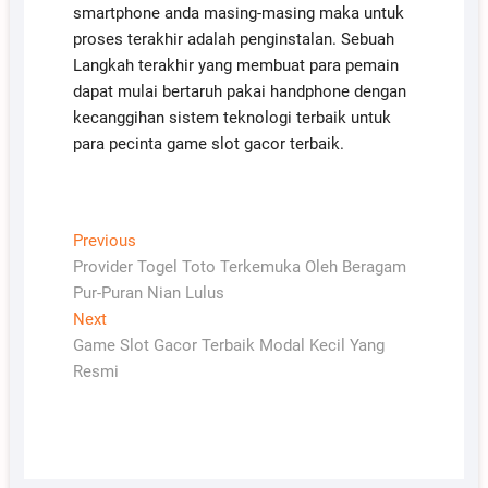
smartphone anda masing-masing maka untuk
proses terakhir adalah penginstalan. Sebuah
Langkah terakhir yang membuat para pemain
dapat mulai bertaruh pakai handphone dengan
kecanggihan sistem teknologi terbaik untuk
para pecinta game slot gacor terbaik.
Navigasi
Previous
Previous
post:
Provider Togel Toto Terkemuka Oleh Beragam
pos
Pur-Puran Nian Lulus
Next
Next
post:
Game Slot Gacor Terbaik Modal Kecil Yang
Resmi