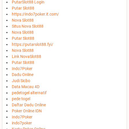
PutarSlot88 Login
Putar Slot88
https://indo7poker.it.com/
Nova Slot88
Situs Nova Slot88
Nova Slot88
Putar Slot88
https://putarslot88.fyi/
Nova Slot88
Link NovaSlot88
Putar Slot88
Indo7Poker
Dadu Online
Judi Sicbo
Data Macau 4D
pedetogel alternatif
pede togel
Daftar Dadu Online
Poker Online IDN
Indo7Poker
indo7poker