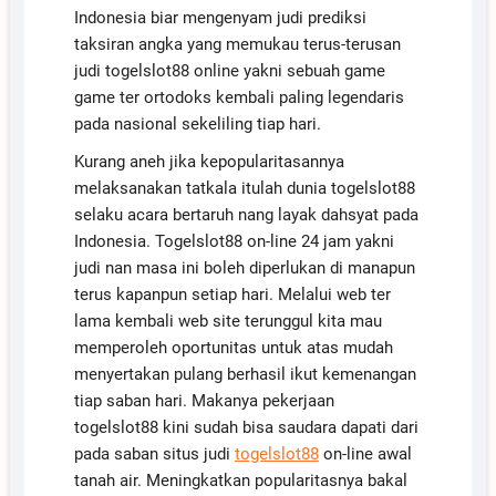
Indonesia biar mengenyam judi prediksi
taksiran angka yang memukau terus-terusan
judi togelslot88 online yakni sebuah game
game ter ortodoks kembali paling legendaris
pada nasional sekeliling tiap hari.
Kurang aneh jika kepopularitasannya
melaksanakan tatkala itulah dunia togelslot88
selaku acara bertaruh nang layak dahsyat pada
Indonesia. Togelslot88 on-line 24 jam yakni
judi nan masa ini boleh diperlukan di manapun
terus kapanpun setiap hari. Melalui web ter
lama kembali web site terunggul kita mau
memperoleh oportunitas untuk atas mudah
menyertakan pulang berhasil ikut kemenangan
tiap saban hari. Makanya pekerjaan
togelslot88 kini sudah bisa saudara dapati dari
pada saban situs judi
togelslot88
on-line awal
tanah air. Meningkatkan popularitasnya bakal