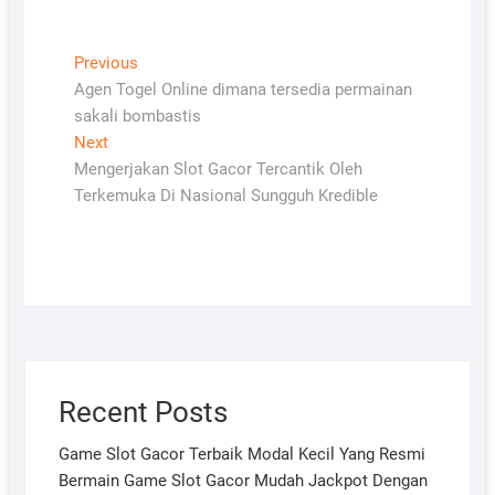
Navigasi
Previous
Previous
post:
Agen Togel Online dimana tersedia permainan
pos
sakali bombastis
Next
Next
post:
Mengerjakan Slot Gacor Tercantik Oleh
Terkemuka Di Nasional Sungguh Kredible
Recent Posts
Game Slot Gacor Terbaik Modal Kecil Yang Resmi
Bermain Game Slot Gacor Mudah Jackpot Dengan