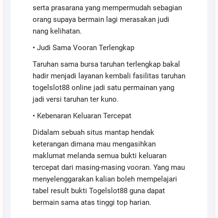
serta prasarana yang mempermudah sebagian
orang supaya bermain lagi merasakan judi
nang kelihatan.
• Judi Sama Vooran Terlengkap
Taruhan sama bursa taruhan terlengkap bakal
hadir menjadi layanan kembali fasilitas taruhan
togelslot88 online jadi satu permainan yang
jadi versi taruhan ter kuno.
• Kebenaran Keluaran Tercepat
Didalam sebuah situs mantap hendak
keterangan dimana mau mengasihkan
maklumat melanda semua bukti keluaran
tercepat dari masing-masing vooran. Yang mau
menyelenggarakan kalian boleh mempelajari
tabel result bukti Togelslot88 guna dapat
bermain sama atas tinggi top harian.