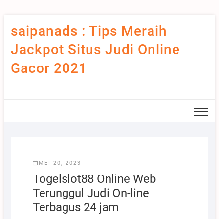
Skip
saipanads : Tips Meraih
to
content
Jackpot Situs Judi Online
Gacor 2021
MEI 20, 2023
Togelslot88 Online Web
Terunggul Judi On-line
Terbagus 24 jam