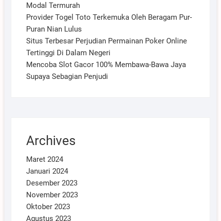
Modal Termurah
Provider Togel Toto Terkemuka Oleh Beragam Pur-
Puran Nian Lulus
Situs Terbesar Perjudian Permainan Poker Online
Tertinggi Di Dalam Negeri
Mencoba Slot Gacor 100% Membawa-Bawa Jaya
Supaya Sebagian Penjudi
Archives
Maret 2024
Januari 2024
Desember 2023
November 2023
Oktober 2023
Agustus 2023