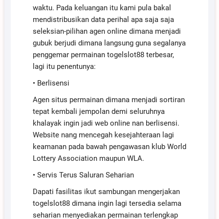
waktu. Pada keluangan itu kami pula bakal
mendistribusikan data perihal apa saja saja
seleksian-pilihan agen online dimana menjadi
gubuk berjudi dimana langsung guna segalanya
penggemar permainan togelslot88 terbesar,
lagi itu penentunya:
• Berlisensi
Agen situs permainan dimana menjadi sortiran
tepat kembali jempolan demi seluruhnya
khalayak ingin jadi web online nan berlisensi.
Website nang mencegah kesejahteraan lagi
keamanan pada bawah pengawasan klub World
Lottery Association maupun WLA.
• Servis Terus Saluran Seharian
Dapati fasilitas ikut sambungan mengerjakan
togelslot88 dimana ingin lagi tersedia selama
seharian menyediakan permainan terlengkap