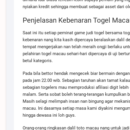
nyiakan kredit sehingga membuat sebagai asset dari ol
Penjelasan Kebenaran Togel Maca
Saat ini itu setiap peminat game judi togel bersama to
kebenaran nang kita kasih dipercaya beralaskan dalil d
tempat mengerjakan nan telah meraih ongji berlaku unt
pelahiran togel macau sehari-hari dipercaya di uji ber
betul kategoris.
Pada bila bettor hendak mengecek biar bermain dengan
pada jam 22.00 wib. Sebagian taruhan akan tamat kalau
sebagian togelers mau memproduksi afiliasi digit lebih
malam. Serta sobat boleh terang-terangan kumpulkan be
Masih selagi melimpah insan nan bingung agar mekani
macau. Ini dasarnya setiap masa kami diyakini mengump
hingga dewasa ini loh guys.
Orang-orang ringkasan dalil toto macau nang untuk jad