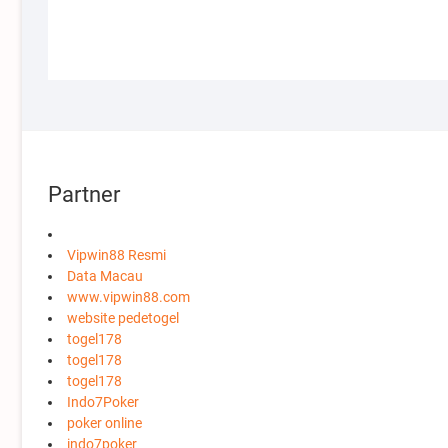
Partner
Vipwin88 Resmi
Data Macau
www.vipwin88.com
website pedetogel
togel178
togel178
togel178
Indo7Poker
poker online
indo7poker