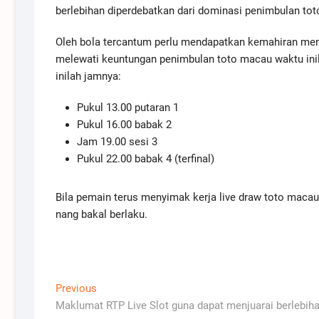
berlebihan diperdebatkan dari dominasi penimbulan to
Oleh bola tercantum perlu mendapatkan kemahiran meng
melewati keuntungan penimbulan toto macau waktu inila
inilah jamnya:
Pukul 13.00 putaran 1
Pukul 16.00 babak 2
Jam 19.00 sesi 3
Pukul 22.00 babak 4 (terfinal)
Bila pemain terus menyimak kerja live draw toto macau
nang bakal berlaku.
Navigasi
Previous
Previous
post:
Maklumat RTP Live Slot guna dapat menjuarai berlebih
pos