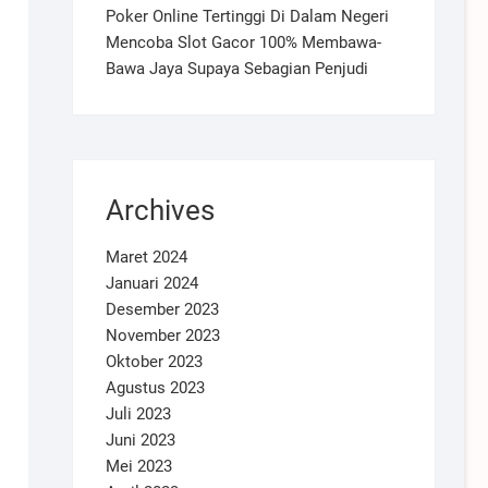
Poker Online Tertinggi Di Dalam Negeri
Mencoba Slot Gacor 100% Membawa-
Bawa Jaya Supaya Sebagian Penjudi
Archives
Maret 2024
Januari 2024
Desember 2023
November 2023
Oktober 2023
Agustus 2023
Juli 2023
Juni 2023
Mei 2023