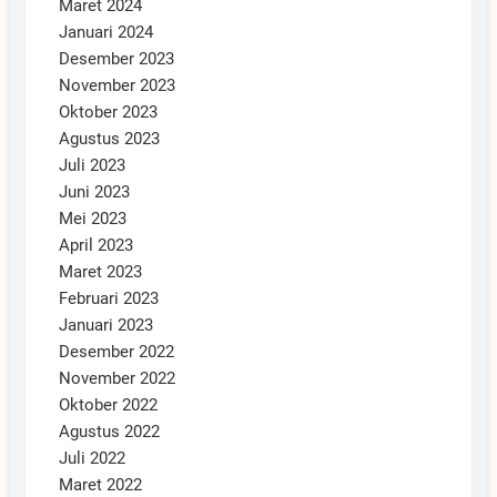
Maret 2024
Januari 2024
Desember 2023
November 2023
Oktober 2023
Agustus 2023
Juli 2023
Juni 2023
Mei 2023
April 2023
Maret 2023
Februari 2023
Januari 2023
Desember 2022
November 2022
Oktober 2022
Agustus 2022
Juli 2022
Maret 2022