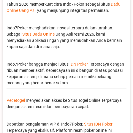
Tahun 2026 memperkuat citra Indo7Poker sebagai Situs
Dadu
Online Uang Asli
yang menjunjung integritas permainan.
Indo7Poker menghadirkan inovasi terbaru dalam taruhan.
Sebagai
Situs Dadu Online
Uang Asli resmi 2026, kami
menyediakan aplikasi ringan yang memudahkan Anda bermain
kapan saja dan di mana saja.
Indo7Poker bangga menjadi Situs
IDN Poker
Terpercaya dengan
ribuan member aktif. Kepercayaan ini dibangun di atas pondasi
kejujuran sistem, di mana setiap pemain memiliki peluang
menang yang benar-benar setara.
Pedetogel
menyediakan akses ke Situs Togel Online Terpercaya
dengan sistem resmi dan pembayaran cepat.
Dapatkan pengalaman VIP di Indo7Poker,
Situs IDN Poker
Terpercaya yang eksklusif. Platform resmi poker online ini