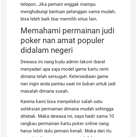
telepon. Jika pemain enggak mampu
menghubungi bantuan pelanggan sama mudah,
bisa lebih baik biar memilih situs lain.
Memahami permainan judi
poker nan amat populer
didalam negeri
Dewasa ini nang kudu admin lakoni ibarat
menyadari apa saja model game kartu remi
dimana telah sersuguh. Ketersediaan game
nan ingin anda pantau saat ini bukan untuk jadi
masalah dimana susah.
Karena kami bisa menyeleksi salah satu
seleksian permainan dimana mudah sehingga
ditebak. Maka dewasa ini, saya hadir sama 10
rangkau permainan kartu poker online nang
harus lebih dulu pemain kenali. Maka dari itu