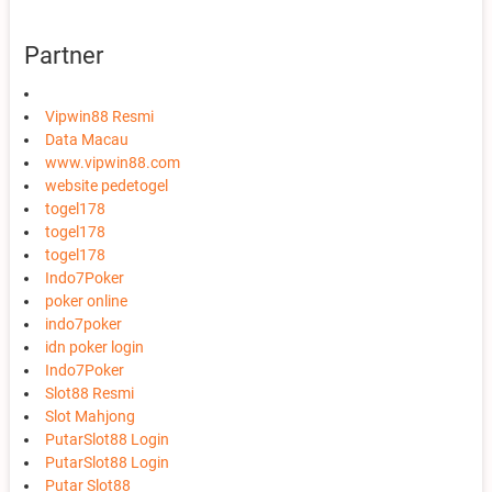
Partner
Vipwin88 Resmi
Data Macau
www.vipwin88.com
website pedetogel
togel178
togel178
togel178
Indo7Poker
poker online
indo7poker
idn poker login
Indo7Poker
Slot88 Resmi
Slot Mahjong
PutarSlot88 Login
PutarSlot88 Login
Putar Slot88