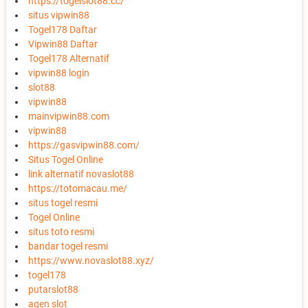
https://togelslot88.cc/
situs vipwin88
Togel178 Daftar
Vipwin88 Daftar
Togel178 Alternatif
vipwin88 login
slot88
vipwin88
mainvipwin88.com
vipwin88
https://gasvipwin88.com/
Situs Togel Online
link alternatif novaslot88
https://totomacau.me/
situs togel resmi
Togel Online
situs toto resmi
bandar togel resmi
https://www.novaslot88.xyz/
togel178
putarslot88
agen slot