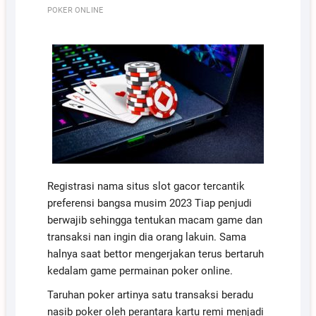
POKER ONLINE
Registrasi nama situs slot gacor tercantik
preferensi bangsa musim 2023 Tiap penjudi
berwajib sehingga tentukan macam game dan
transaksi nan ingin dia orang lakuin. Sama
halnya saat bettor mengerjakan terus bertaruh
kedalam game permainan poker online.
Taruhan poker artinya satu transaksi beradu
nasib poker oleh perantara kartu remi menjadi