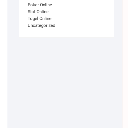
Poker Online
Slot Online
Togel Online
Uncategorized