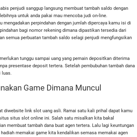
 sehabis penjudi sanggup langsung membuat tambah saldo dengan
lebihnya untuk anda pakai mau mencoba judi on-line.
mau mengadakan perpindahan dengan jumlah dipercaya kamu isi di
indahan bagi nomor rekening dimana dipastikan tersedia dari
an semua perbuatan tambah saldo selagi penjudi mengfungsikan
memerlukan tunggu sampai uang yang pemain depositkan diterima
mpa presentase deposit tertera. Setelah pembubuhan tambah dana
 luas.
unakan Game Dimana Muncul
iwebsite link slot uang asli. Ramai satu kali prihal dapat kamu
 situs slot online ini. Salah satu misalkan kita bakal
ian membuat tambah dana buat agen tertera. Lalu lagi keuntungan
ki hadiah memakai game kita kendalikan semasa memakai agen