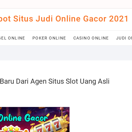
pot Situs Judi Online Gacor 2021
GEL ONLINE
POKER ONLINE
CASINO ONLINE
JUDI O
Baru Dari Agen Situs Slot Uang Asli