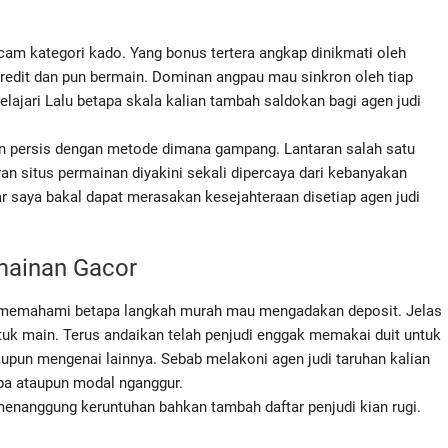
acam kategori kado. Yang bonus tertera angkap dinikmati oleh
redit dan pun bermain. Dominan angpau mau sinkron oleh tiap
lajari Lalu betapa skala kalian tambah saldokan bagi agen judi
an persis dengan metode dimana gampang. Lantaran salah satu
uran situs permainan diyakini sekali dipercaya dari kebanyakan
r saya bakal dapat merasakan kesejahteraan disetiap agen judi
mainan Gacor
kudu memahami betapa langkah murah mau mengadakan deposit. Jelas
tuk main. Terus andaikan telah penjudi enggak memakai duit untuk
upun mengenai lainnya. Sebab melakoni agen judi taruhan kalian
apa ataupun modal nganggur.
menanggung keruntuhan bahkan tambah daftar penjudi kian rugi.