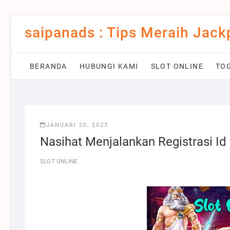
Skip
saipanads : Tips Meraih Jack
to
content
BERANDA
HUBUNGI KAMI
SLOT ONLINE
TO
JANUARI 20, 2023
Nasihat Menjalankan Registrasi Id 
SLOT ONLINE