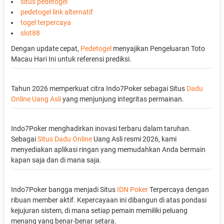
situs pedetogel
pedetogel link alternatif
togel terpercaya
slot88
Dengan update cepat,
Pedetogel
menyajikan Pengeluaran Toto
Macau Hari Ini untuk referensi prediksi.
Tahun 2026 memperkuat citra Indo7Poker sebagai Situs
Dadu
Online Uang Asli
yang menjunjung integritas permainan.
Indo7Poker menghadirkan inovasi terbaru dalam taruhan.
Sebagai
Situs Dadu Online
Uang Asli resmi 2026, kami
menyediakan aplikasi ringan yang memudahkan Anda bermain
kapan saja dan di mana saja.
Indo7Poker bangga menjadi Situs
IDN Poker
Terpercaya dengan
ribuan member aktif. Kepercayaan ini dibangun di atas pondasi
kejujuran sistem, di mana setiap pemain memiliki peluang
menang yang benar-benar setara.