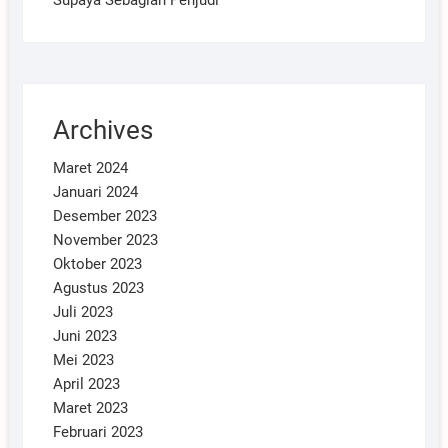
Supaya Sebagian Penjudi
Archives
Maret 2024
Januari 2024
Desember 2023
November 2023
Oktober 2023
Agustus 2023
Juli 2023
Juni 2023
Mei 2023
April 2023
Maret 2023
Februari 2023