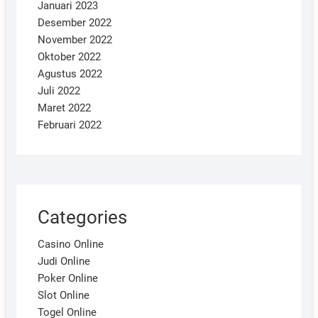
Januari 2023
Desember 2022
November 2022
Oktober 2022
Agustus 2022
Juli 2022
Maret 2022
Februari 2022
Categories
Casino Online
Judi Online
Poker Online
Slot Online
Togel Online