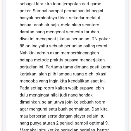
sebagai kira-kira icon jempolan dari game
poker. Sampai-sampai permainan ini begini
banyak peminatnya tidak sekedar melalui
benua tanah air saja, melainkan seantero
daratan nang mengenal semesta taruhan
diyakini mengingat jikalau perjudian IDN poker
88 online yaitu sebuah perjudian paling resmi.
Nah kini admin akan memperbincangkan
betapa metode praktis supaya mengerjakan
perjudian ini. Pertama-tama dimana pasti kamu
kerjakan ialah pilih lampau ruang oleh lokasi
mencoba yang ingin kita kendalikan saat ini.
Pada setiap room kalian wajib supaya lebih
dulu mengingat nilai judi nang hendak
dimainkan, selanjutnya join ke sebuah room
agar mengurai satu buah permainan. Dan kita
mau berperan serta dengan player selain itu
nang punya aturan 2 penjudi sambil optimal 9.
Memakai situ ketika perjudian berjalan, bettor