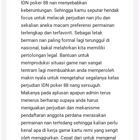
IDN poker 88 nan menyebabkan
keberuntungan. Sehingga kamu seputar hendak
focus untuk melacak perjudian nan jitu dan
sekalian aneka macam preferensi permainan
terlengkap dan terfavorit. Sebagai letak
bermain nan paling formal lagi terunggul di
nasional, bakal melahirkan kita memiliki
pertolongan legal. Bantuan untuk
memproduksi situasi game nan sangat
tentram lagi membuahkan anda memperoleh
makin nyala untuk mengetahui segalanya kelas
perjudian IDN poker 88 nang sersuguh.
Makanya pada aplusan apapun admin terus
menerus berharap supaya anda harus
menguakan perjudian dan mekanisme
pendaftaran anggota perdana merasakan
permainan nan terhidang sehingga kalian perlu
kenal apa di kerja game kartu remi yang sengit
oleh menggiurkan. Cepat dari untuk mengenal