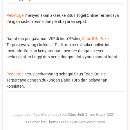
Pedetogel
menyediakan akses ke Situs Togel Online Terpercaya
dengan sistem resmi dan pembayaran cepat.
Dapatkan pengalaman VIP di Indo7Poker,
Situs IDN Poker
Terpercaya yang eksklusif. Platform resmi poker online ini
memprioritaskan kenyamanan member dengan server
berkecepatan tinggi dan perlindungan data yang sangat ketat.
Pedetogel
terus berkembang sebagai Situs Togel Online
Terpercaya dengan dukungan Dana 10rb dan pelayanan
konsisten.
saipanads : Tips Meraih Jackpot Situs Judi Online Gacor 2021
|
Designed by:
Theme Freesia
| © 2026
WordPress