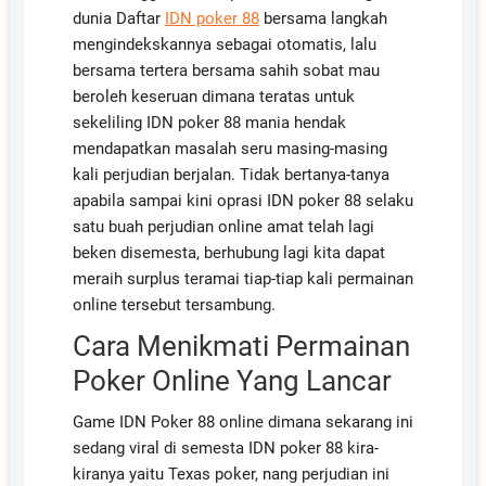
dunia Daftar
IDN poker 88
bersama langkah
mengindekskannya sebagai otomatis, lalu
bersama tertera bersama sahih sobat mau
beroleh keseruan dimana teratas untuk
sekeliling IDN poker 88 mania hendak
mendapatkan masalah seru masing-masing
kali perjudian berjalan. Tidak bertanya-tanya
apabila sampai kini oprasi IDN poker 88 selaku
satu buah perjudian online amat telah lagi
beken disemesta, berhubung lagi kita dapat
meraih surplus teramai tiap-tiap kali permainan
online tersebut tersambung.
Cara Menikmati Permainan
Poker Online Yang Lancar
Game IDN Poker 88 online dimana sekarang ini
sedang viral di semesta IDN poker 88 kira-
kiranya yaitu Texas poker, nang perjudian ini