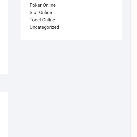
Poker Online
Slot Online
Togel Online
Uncategorized