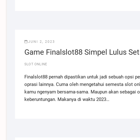
JUNI 2, 2023
Game Finalslot88 Simpel Lulus Se
SLOT ONLINE
Finalslot88 pernah dipastikan untuk jadi sebuah opsi p
oprasi lainnya. Cuma oleh mengetahui semesta slot onl
kamu ngenyam bersama-sama. Maupun akan sebagai op
keberuntungan. Makanya di waktu 2023…