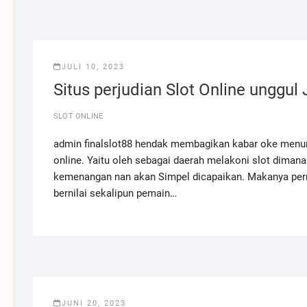
JULI 10, 2023
Situs perjudian Slot Online unggul
SLOT ONLINE
admin finalslot88 hendak membagikan kabar oke menur
online. Yaitu oleh sebagai daerah melakoni slot diman
kemenangan nan akan Simpel dicapaikan. Makanya perma
bernilai sekalipun pemain…
JUNI 20, 2023