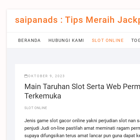
Skip
saipanads : Tips Meraih Jack
to
content
BERANDA
HUBUNGI KAMI
SLOT ONLINE
TO
OKTOBER 9, 2023
Main Taruhan Slot Serta Web Perm
Terkemuka
SLOT ONLINE
Jenis game slot gacor online yakni perjudian slot nan
penjudi Judi on-line pastilah amat meminati ragam per
supaya difungsikan terus amat lancar pun guna dapat ke