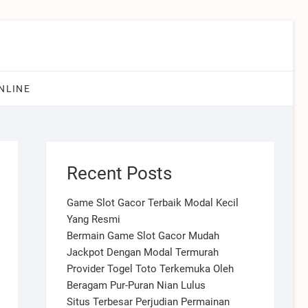
NLINE
Recent Posts
Game Slot Gacor Terbaik Modal Kecil
Yang Resmi
Bermain Game Slot Gacor Mudah
Jackpot Dengan Modal Termurah
Provider Togel Toto Terkemuka Oleh
Beragam Pur-Puran Nian Lulus
Situs Terbesar Perjudian Permainan