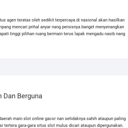
 agen teratas oleh sedikit terpercaya di nasional akan hasilkan
mpang mencari prihal anyar nang persisnya banget menyenangkan
pati tinggi pilihan ruang bermain terus lapak mengadu nasib nang
ih Dan Berguna
rah main slot online gacor nan setidaknya sahih ataupun paling
si tertera gara-gara situs slot mulus dicari ataupun dipergunakan.